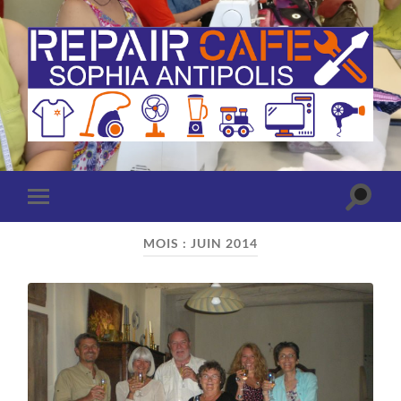
Repair
Café
Sophia
Antipolis
(Antibes
Toggle
Toggle
-
search
mobile
Valbonne)
field
menu
MOIS :
JUIN 2014