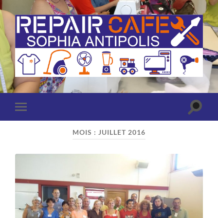
Repair
Café
Sophia
Antipolis
(Antibes
Toggle
Toggle
-
search
mobile
Valbonne)
field
menu
MOIS :
JUILLET 2016