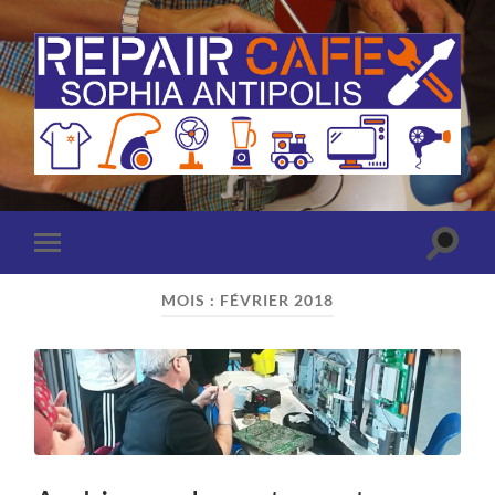
Repair
Café
Sophia
Antipolis
(Antibes
Toggle
Toggle
-
search
mobile
Valbonne)
field
menu
MOIS :
FÉVRIER 2018