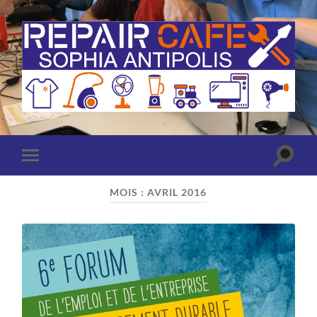
Repair
Café
Sophia
Antipolis
(Antibes
Toggle
Toggle
-
search
mobile
Valbonne)
field
menu
MOIS :
AVRIL 2016