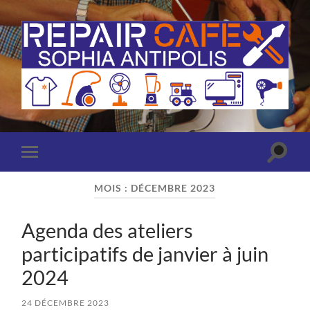
Repair
Café
Sophia
Antipolis
(Antibes
Toggle
Toggle
-
search
mobile
Valbonne)
field
menu
MOIS :
DÉCEMBRE 2023
Agenda des ateliers
participatifs de janvier à juin
2024
24 DÉCEMBRE 2023