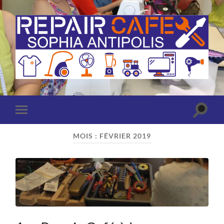
Repair
Café
Sophia
Antipolis
(Antibes
Toggle
Toggle
-
search
mobile
Valbonne)
field
menu
MOIS :
FÉVRIER 2019