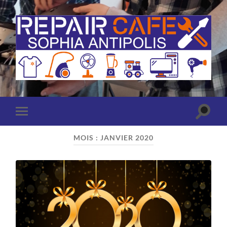
Repair
Café
Sophia
Antipolis
(Antibes
Toggle
Toggle
-
search
mobile
Valbonne)
field
menu
MOIS :
JANVIER 2020