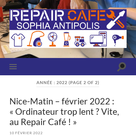
Repair
Café
Sophia
Antipolis
(Antibes
Toggle
Toggle
-
search
mobile
Valbonne)
field
menu
ANNÉE :
2022
(PAGE 2 OF 2)
Nice-Matin – février 2022 :
« Ordinateur trop lent ? Vite,
au Repair Café ! »
10 FÉVRIER 2022