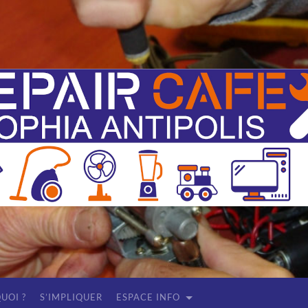
Repair
Café
Sophia
Antipolis
(Antibes
-
Valbonne)
UOI ?
S’IMPLIQUER
ESPACE INFO