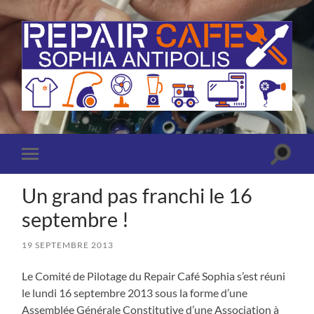
Repair
Café
Sophia
Antipolis
(Antibes
Toggle
Toggle
-
search
mobile
Valbonne)
field
menu
Un grand pas franchi le 16
septembre !
19 SEPTEMBRE 2013
Le Comité de Pilotage du Repair Café Sophia s’est réuni
le lundi 16 septembre 2013 sous la forme d’une
Assemblée Générale Constitutive d’une Association à