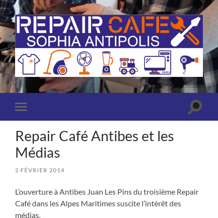
Repair
Café
Sophia
Antipolis
(Antibes
Toggle
Toggle
-
search
mobile
Valbonne)
field
menu
Repair Café Antibes et les
Médias
2 FÉVRIER 2014
L’ouverture à Antibes Juan Les Pins du troisième Repair
Café dans les Alpes Maritimes suscite l’intérêt des
médias.