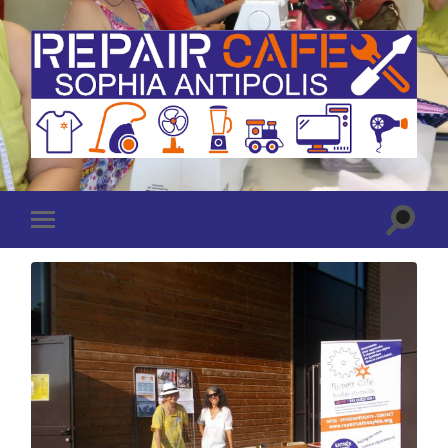
Repair
Café
Sophia
Antipolis
(Antibes
Toggle
Toggle
-
search
mobile
Valbonne)
field
menu