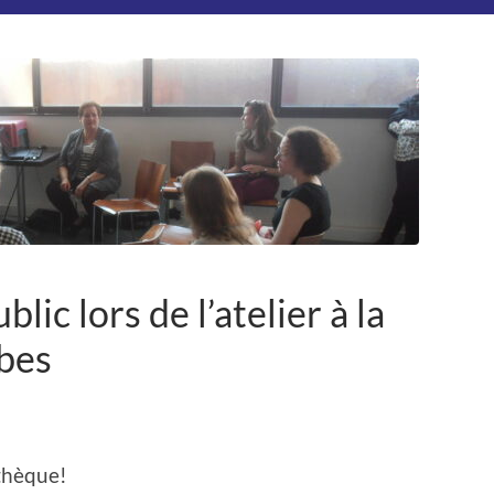
lic lors de l’atelier à la
bes
athèque!