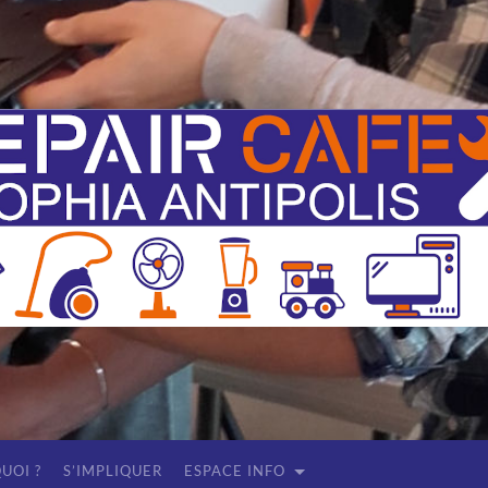
Repair
Café
Sophia
Antipolis
(Antibes
-
Valbonne)
UOI ?
S’IMPLIQUER
ESPACE INFO