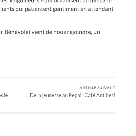
 les »aiguilleurs » qui organisent au mieux le
 clients qui patientent gentiment en attendant
 Bénévole) vient de nous rejoindre, un
ARTICLE SUIVANT
s le
De la jeunesse au Repair Café Antibes!