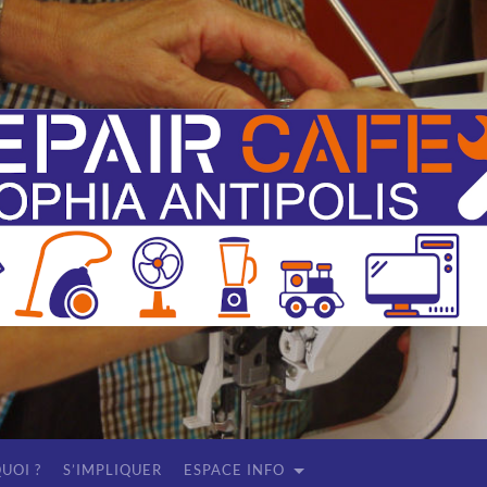
Repair
Café
Sophia
Antipolis
(Antibes
-
Valbonne)
UOI ?
S’IMPLIQUER
ESPACE INFO