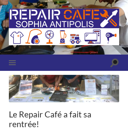
Repair
Café
Sophia
Antipolis
(Antibes
Toggle
Toggle
-
search
mobile
Valbonne)
field
menu
Le Repair Café a fait sa
rentrée!